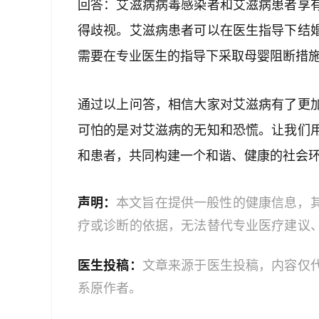
回答：艾滋病病毒感染者和艾滋病患者享
得歧视。艾滋病患者可以在医生指导下结
需要在专业医生的指导下采取母婴阻断措
通过以上问答，相信大家对艾滋病有了更
可怕的是对艾滋病的无知和恐慌。让我们
和患者，共同构建一个和谐、健康的社会
声明：
本文旨在提供一般性的健康信息，
疗或诊断的依据，无法替代专业医疗建议
文中的信息可能不全面，也可能不适用于
医生投稿：
文章来源于医生投稿，内容仅
策时，应咨询合格的医疗专业人员。对于
系原作者。
或任何相关第三方不承担任何责任。若身
机构或咨询专业的医疗人员。