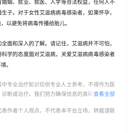
有婚姻、就业、就医、入学等合法权益，任何人不
婚生子。对于女性艾滋病病毒感染者，如果怀孕，
施，以避免将病毒传播给胎儿。
加全面和深入的了解。请记住，艾滋病并不可怕，
用科学的态度面对艾滋病，关爱艾滋病病毒感染者
环境。
其中专业治疗知识仅供专业人士参考，不得作为医
、诊断或治疗。我们努力确保信息的准确性，但本
查看全部
所有个体的特定健康状况。读者在做出任何健康决
代表作者个人观点，不代表本平台立场，转载请联
依据本文内容采取的任何行动，本文作者、出版方
体不适或需要咨询专业医疗问题，请前往专业医疗