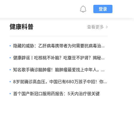
登录
健康科普
查看更多
隐藏的威胁：乙肝病毒携带者为何需要抗病毒治
疗？
健康辟谣丨吃核桃不补脑？吃蚕豆不护肾？揭秘这
些营养传说的真相！
知名歌手确诊脑肿瘤！脑肿瘤最爱找上中年人，一
定小心这六大预警信号！
8岁就确诊高血压，中国已有680万孩子中招！你家
孩子如果有这4个日常习惯，记得赶紧改！
首个国产新冠口服用药报告：5天内治疗很关键