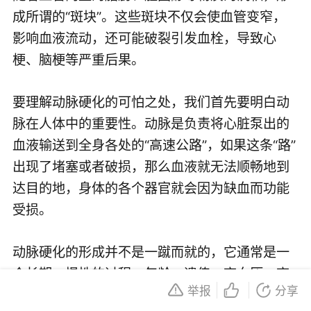
成所谓的“斑块”。这些斑块不仅会使血管变窄，
影响血液流动，还可能破裂引发血栓，导致心
梗、脑梗等严重后果。
要理解动脉硬化的可怕之处，我们首先要明白动
脉在人体中的重要性。动脉是负责将心脏泵出的
血液输送到全身各处的“高速公路”，如果这条“路”
出现了堵塞或者破损，那么血液就无法顺畅地到
达目的地，身体的各个器官就会因为缺血而功能
受损。
动脉硬化的形成并不是一蹴而就的，它通常是一
个长期、慢性的过程。年龄、遗传、高血压、高
举报
分享
血脂、糖尿病、吸烟等都是动脉硬化的危险因