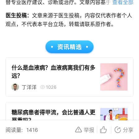
替专业医疗建议、诊断或治疗。文章内容基于当前的医
查看全部
学知识和研究，但医学是一个不断发展的领域，信息可
医生投稿：
文章来源于医生投稿，内容仅代表作者个人
能随时更新，因此建议读者获取最新的医学指导。如果
观点，不代表本平台立场，转载请联系原作者。
您是患者，请在做出任何健康决策前咨询合格的医疗专
业人员。本文中的信息不应作为自我诊断或治疗的依
据，紧急医疗情况应立即寻求专业医疗服务；如果您是
医务人员，本文内容旨在作为教育和信息更新的资源。
在临床实践中应用本文信息时，应结合您的专业判断和
什么是血液病？血液病离我们有多
患者的具体情况。
远？
1026
丁洋洋
糖尿病患者得甲流，会比普通人更
严重吗？
阅读量:
1416
举报
分享
800
健客医生