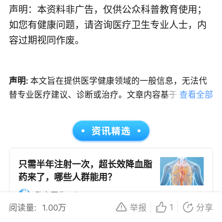
声明：本资料非广告，仅供公众科普教育使用；
如您有健康问题，请咨询医疗卫生专业人士，内
容过期视同作废。
声明:
本文旨在提供医学健康领域的一般信息，无法代
替专业医疗建议、诊断或治疗。文章内容基于当前的医
查看全部
学知识和研究，但医学是一个不断发展的领域，信息可
能随时更新，因此建议读者获取最新的医学指导。如果
您是患者，请在做出任何健康决策前咨询合格的医疗专
业人员。本文中的信息不应作为自我诊断或治疗的依
据，紧急医疗情况应立即寻求专业医疗服务；如果您是
只需半年注射一次，超长效降血脂
药来了，哪些人群能用？
医务人员，本文内容旨在作为教育和信息更新的资源。
在临床实践中应用本文信息时，应结合您的专业判断和
1497
健客医生
患者的具体情况。
1
阅读量:
1.00万
举报
分享