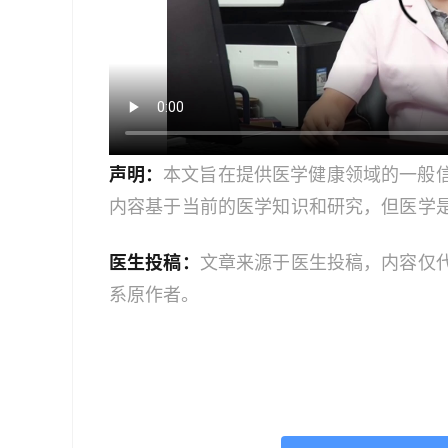
声明：
本文旨在提供医学健康领域的一般
内容基于当前的医学知识和研究，但医学
建议读者获取最新的医学指导。如果您是
医生投稿：
文章来源于医生投稿，内容仅
业人员。本文中的信息不应作为自我诊断
系原作者。
服务；如果您是医务人员，本文内容旨在
文信息时，应结合您的专业判断和患者的