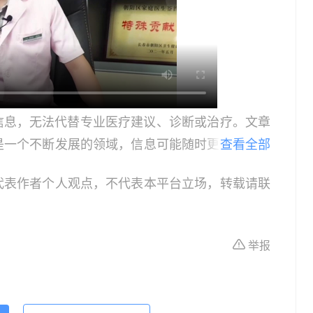
信息，无法代替专业医疗建议、诊断或治疗。文章
是一个不断发展的领域，信息可能随时更新，因此
查看全部
患者，请在做出任何健康决策前咨询合格的医疗专
代表作者个人观点，不代表本平台立场，转载请联
或治疗的依据，紧急医疗情况应立即寻求专业医疗
作为教育和信息更新的资源。在临床实践中应用本
具体情况。
举报