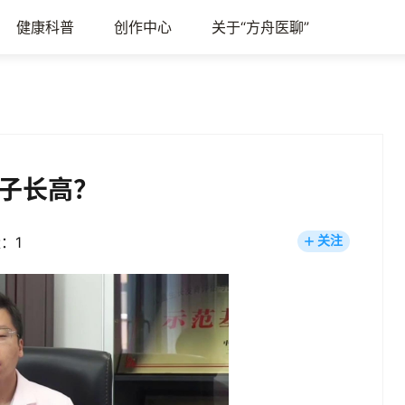
健康科普
创作中心
关于“方舟医聊”
子长高？
：1
关注