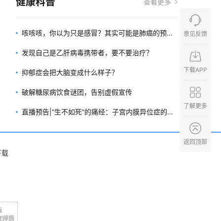
健康科普
查看更多
咳咳咳，你以为只是感冒？其实可能是肺癌的预
意见反馈
兆！
发现自己是乙肝病毒携带者，要不要治疗？
下载APP
抑郁症会把大脑变成什么样子？
破解糖尿病饮食谜团，告别虚假宣传
了解更多
直播预告|“生不如死”的痛经：子宫内膜异位症的长
期管理、终身管理
返回顶部
下载