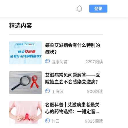
登录
精选内容
感染艾滋病会有什么特别的
症状？
健康问答
2297阅读
艾滋病常见问题解答——医
院抽血会不会感染艾滋病？
丁海波
900阅读
名医科普 | 艾滋病患者最关
心的药物选择：一锤定音还
是六神无主？
何云
9825阅读