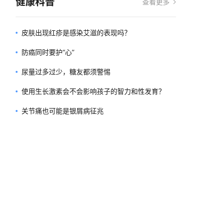
健康科普
查看更多
皮肤出现红疹是感染艾滋的表现吗？
防癌同时要护“心”
尿量过多过少，糖友都须警惕
使用生长激素会不会影响孩子的智力和性发育？
关节痛也可能是银屑病征兆