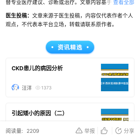
替专业医疗建议、诊断或治疗。文章内容基于当前的医
查看全部
学知识和研究，但医学是一个不断发展的领域，信息可
医生投稿：
文章来源于医生投稿，内容仅代表作者个人
能随时更新，因此建议读者获取最新的医学指导。如果
观点，不代表本平台立场，转载请联系原作者。
您是患者，请在做出任何健康决策前咨询合格的医疗专
业人员。本文中的信息不应作为自我诊断或治疗的依
据，紧急医疗情况应立即寻求专业医疗服务；如果您是
医务人员，本文内容旨在作为教育和信息更新的资源。
在临床实践中应用本文信息时，应结合您的专业判断和
CKD患儿的病因分析
患者的具体情况。
1373
汪洋
引起矮小的原因（二）
阅读量:
2209
举报
分享
2789
靖茜