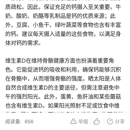
质疏松。因此，保证充足的钙摄入至关重要。牛
奶、酸奶、奶酪等乳制品是钙的优质来源；此
外，豆腐、小鱼干、绿叶蔬菜等食物也含有丰富
的钙。建议每天摄入适量的这些食物，以满足身
体对钙的需求。
维生素D在维持骨骼健康方面也扮演着重要角
色。它能促进钙的吸收和利用，确保钙能够沉积
在骨骼中，从而增强骨骼的强度。晒太阳是人体
自然合成维生素D的主要途径，但需注意避免中
午的强烈阳光。此外，蛋黄、鱼肝油和某些蘑菇
也含有维生素D。如果阳光照射不足或饮食中维
生素D摄入不够，可以考虑补充维生素D的营养补
阅读量:
656
举报
分享
充剂。