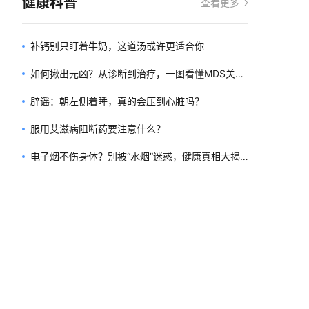
健康科普
查看更多
补钙别只盯着牛奶，这道汤或许更适合你
如何揪出元凶？从诊断到治疗，一图看懂MDS关键
诊疗路径！
辟谣：朝左侧着睡，真的会压到心脏吗？
服用艾滋病阻断药要注意什么？
电子烟不伤身体？别被“水烟”迷惑，健康真相大揭
秘！