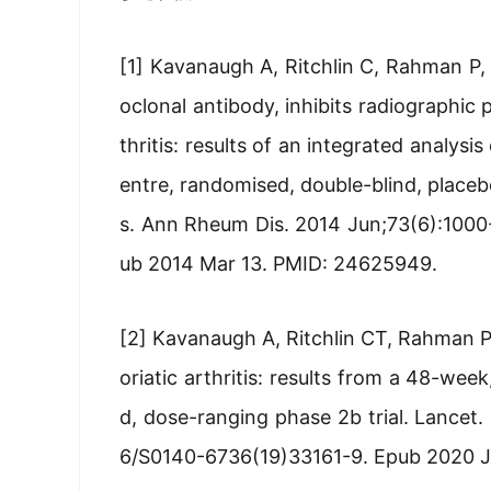
[1] Kavanaugh A, Ritchlin C, Rahman P,
oclonal antibody, inhibits radiographic p
thritis: results of an integrated analysi
entre, randomised, double-blind, plac
s. Ann Rheum Dis. 2014 Jun;73(6):1000
ub 2014 Mar 13. PMID: 24625949.
[2] Kavanaugh A, Ritchlin CT, Rahman P,
oriatic arthritis: results from a 48-wee
d, dose-ranging phase 2b trial. Lancet
6/S0140-6736(19)33161-9. Epub 2020 