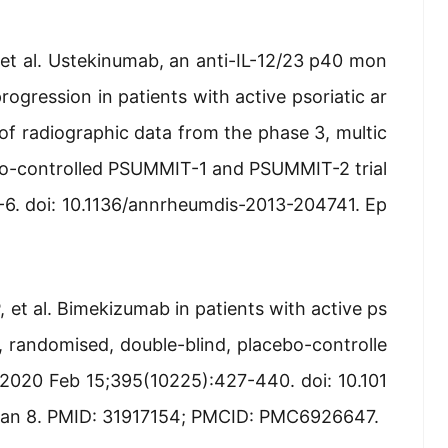
 et al. Ustekinumab, an anti-IL-12/23 p40 mon
rogression in patients with active psoriatic ar
s of radiographic data from the phase 3, multic
ebo-controlled PSUMMIT-1 and PSUMMIT-2 trial
-6. doi: 10.1136/annrheumdis-2013-204741. Ep
 et al. Bimekizumab in patients with active ps
k, randomised, double-blind, placebo-controlle
. 2020 Feb 15;395(10225):427-440. doi: 10.101
Jan 8. PMID: 31917154; PMCID: PMC6926647.