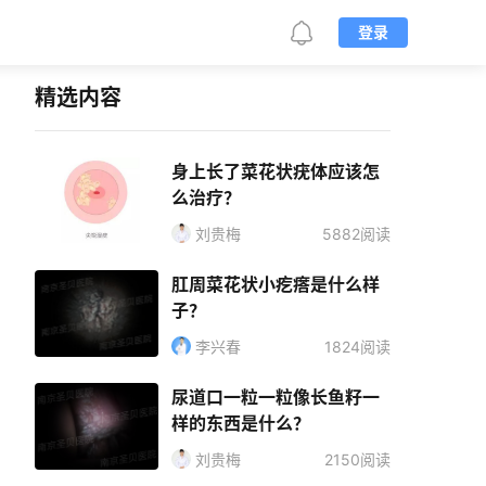
登录
精选内容
身上长了菜花状疣体应该怎
么治疗？
刘贵梅
5882阅读
肛周菜花状小疙瘩是什么样
子？
李兴春
1824阅读
尿道口一粒一粒像长鱼籽一
样的东西是什么？
刘贵梅
2150阅读