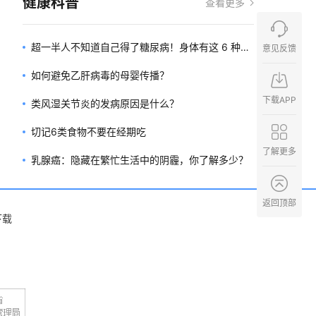
健康科普
查看更多
超一半人不知道自己得了糖尿病！身体有这 6 种现
意见反馈
象要小心
如何避免乙肝病毒的母婴传播？
下载APP
类风湿关节炎的发病原因是什么？
切记6类食物不要在经期吃
了解更多
乳腺癌：隐藏在繁忙生活中的阴霾，你了解多少？
返回顶部
下载