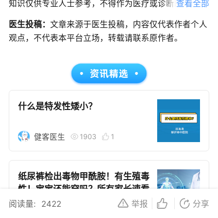
知识仅供专业人士参考，不得作为医疗或诊断的依据，
查看全部
无法替代专业医疗建议、诊断或治疗。我们努力确保信
医生投稿：
文章来源于医生投稿，内容仅代表作者个人
息的准确性，但本文中的信息可能不全面，也可能不适
观点，不代表本平台立场，转载请联系原作者。
用于所有个体的特定健康状况。读者在做出任何健康决
策时，应咨询合格的医疗专业人员。对于依据本文内容
采取的任何行动，本文作者、出版方或任何相关第三方
不承担任何责任。若身体不适或需要咨询专业医疗问
题，请前往专业医疗机构或咨询专业的医疗人员。
什么是特发性矮小？
1903
1
健客医生
纸尿裤检出毒物甲酰胺！有生殖毒
性！宝宝还能穿吗？所有家长速看
阅读量:
2422
举报
分享
808
健客医生