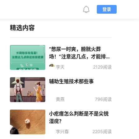
登录
精选内容
“憋尿一时爽，膀胱火葬
场！”注意这几点，才能排尿
健康
李天
2129阅读
辅助生殖技术那些事
黄燕
796阅读
小疙瘩怎么判断是不是尖锐
湿疣？
李兴春
2205阅读