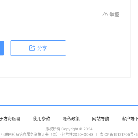
所有个体的特定健康状况。读者在做出任何健康决
举报
依据本文内容采取的任何行动，本文作者、出版方
体不适或需要咨询专业医疗问题，请前往专业医疗
分享
于方舟医聊
使用条款
隐私政策
网站导航
客户端
版权所有 Copyright © 2024
互联网药品信息服务资格证书（粤）-经营性2020-0048
粤ICP备19121705号-5