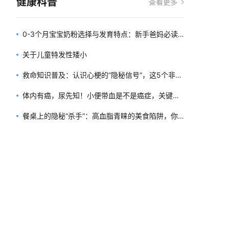
健康科普
查看更多
0-3个月宝宝奶粉选择与发育特点：新手爸妈必读
指南
关于儿童特发性矮小
救命知识普及：认识心梗的“隐秘信号”，这5个非典
型症状可能是救命线索！
体内有癌，尿先知！小便带血是不是癌症，关键看
这几点！
餐桌上的隐秘“杀手”：高血脂青睐的美食陷阱，你
中招了吗？