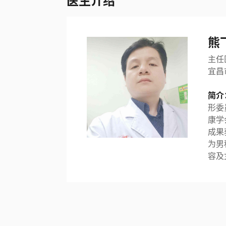
医生介绍
熊
主任
宜昌
简介
形委
康学
成果
为男
容及