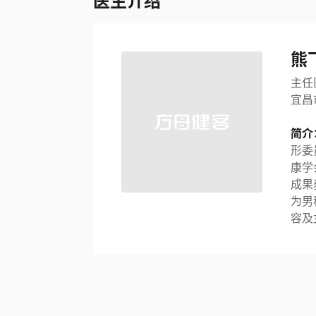
医生介绍
熊
主任
宜昌
简介
形委
康学
成果
为男
容及