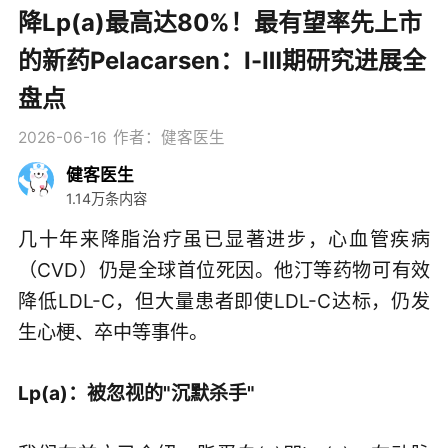
降Lp(a)最高达80%！最有望率先上市
的新药Pelacarsen：Ⅰ-Ⅲ期研究进展全
盘点
2026-06-16
作者：健客医生
健客医生
1.14万条内容
几十年来降脂治疗虽已显著进步，心血管疾病
（CVD）仍是全球首位死因。他汀等药物可有效
降低LDL-C，但大量患者即使LDL-C达标，仍发
生心梗、卒中等事件。
Lp(a)：被忽视的"沉默杀手"