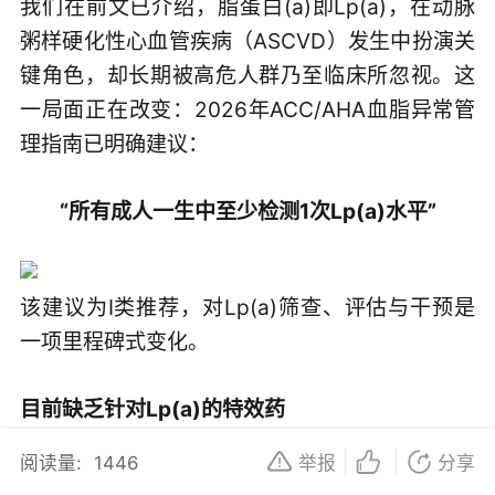
我们在前文已介绍，脂蛋白(a)即Lp(a)，在动脉
粥样硬化性心血管疾病（ASCVD）发生中扮演关
键角色，却长期被高危人群乃至临床所忽视。这
一局面正在改变：2026年ACC/AHA血脂异常管
理指南已明确建议：
“所有成人一生中至少检测1次Lp(a)水平”
该建议为I类推荐，对Lp(a)筛查、评估与干预是
一项里程碑式变化。
目前缺乏针对Lp(a)的特效药
阅读量:
1446
举报
分享
我们在之前的文章中提到过：传统的降脂疗法