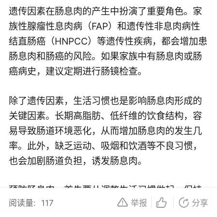
遗传因素在肠息肉的产生中扮演了重要角色。家
族性腺瘤性息肉病（FAP）和遗传性非息肉病性
结直肠癌（HNPCC）等遗传性疾病，都会增加患
肠息肉和肠癌的风险。如果家族中有肠息肉或肠
癌病史，建议定期进行肠镜检查。
除了遗传因素，生活习惯也是影响肠息肉形成的
关键因素。长期高脂肪、低纤维的饮食结构，容
易导致肠道环境恶化，从而增加肠息肉的发生几
率。此外，缺乏运动、吸烟和饮酒等不良习惯，
也会加剧肠道负担，诱发肠息肉。
预防肠息肉，首先要从调整生活习惯做起。保持
阅读量:
117
举报
分享
均衡的饮食，增加膳食纤维的摄入，如多吃蔬