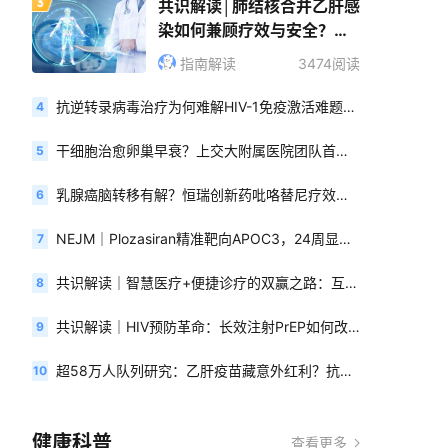
共识解读│肺结核合并乙肝感
染如何兼顾疗效与安全？
「肺结核合并慢性乙型肝炎
指南解读
3474阅读
病毒感染者治疗专家共识」
解读
抗逆转录病毒治疗为何难解HIV-1免疫激活难题？单核细胞RNA揭示真相
4
干细胞治愈卵巢早衰？上交大附属医院团队首次验证hAECs安全有效！
5
乳腺癌脑转移有解？恒瑞创新药吡咯替尼疗效超预期，最新生存数据出炉
6
NEJM｜Plozasiran精准靶向APOC3，24周显著改善混合型高脂血症
7
共识解读｜智慧医疗+便捷诊疗的双赢之路：互联网医疗助力患者为中心的医疗模式全面升级 ——基于「以患者为中心的肿瘤创新诊疗模式中国专家共识」
8
共识解读｜HIV预防革命：长效注射PrEP如何改变中国HIV防控策略—— 《长效抗HIV药物临床应用专家共识》解读
9
超58万人队列研究：乙肝疫苗藏意外红利？抗体滴度＞1000，这种代谢性疾病风险暴降43%！
10
健康科普
查看更多