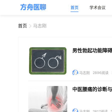
首页
学术会议
首页
马志刚
男性勃起功能障
马志刚
2896阅读
中医腰痛的诊断
马志刚
2817阅读