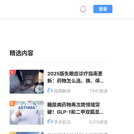
登录
精选内容
2025版失眠症诊疗指南更
新：药物怎么选、换、停？
关键策略看这里
指南解读
7941阅读
糖尿病药物再次跨领域突
破！GLP-1和二甲双胍显著
减少哮喘发作
学术前沿
6278阅读