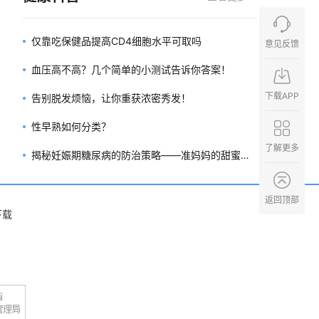
仅靠吃保健品提高CD4细胞水平可取吗
意见反馈
血压高不高？几个简单的小测试告诉你答案！
下载APP
告别脱发烦恼，让你重获浓密秀发！
性早熟如何分类？
了解更多
揭秘妊娠期糖尿病的防治策略——准妈妈的甜蜜负
担之应对指南
返回顶部
下载