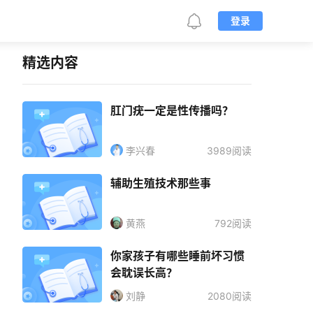
登录
精选内容
肛门疣一定是性传播吗？
李兴春
3989阅读
辅助生殖技术那些事
黄燕
792阅读
你家孩子有哪些睡前坏习惯
会耽误长高？
刘静
2080阅读