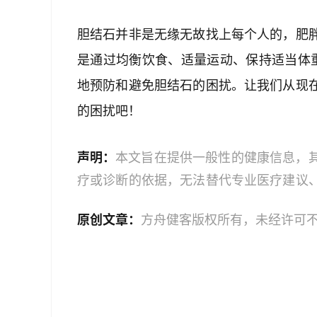
胆结石并非是无缘无故找上每个人的，肥
是通过均衡饮食、适量运动、保持适当体
地预防和避免胆结石的困扰。让我们从现
的困扰吧！
声明：
本文旨在提供一般性的健康信息，
疗或诊断的依据，无法替代专业医疗建议
文中的信息可能不全面，也可能不适用于
原创文章：
方舟健客版权所有，未经许可
策时，应咨询合格的医疗专业人员。对于
或任何相关第三方不承担任何责任。若身
机构或咨询专业的医疗人员。