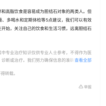
胖和高脂饮食是容易成为胆结石对象的两类人。但
重、多喝水和定期体检等5点建议，我们可以有效
在开始，关注自己的饮食和生活习惯，远离胆结石
其中专业治疗知识仅供专业人士参考，不得作为医
、诊断或治疗。我们努力确保信息的准确性，但本
查看全部
所有个体的特定健康状况。读者在做出任何健康决
不得转载。
依据本文内容采取的任何行动，本文作者、出版方
体不适或需要咨询专业医疗问题，请前往专业医疗
举报