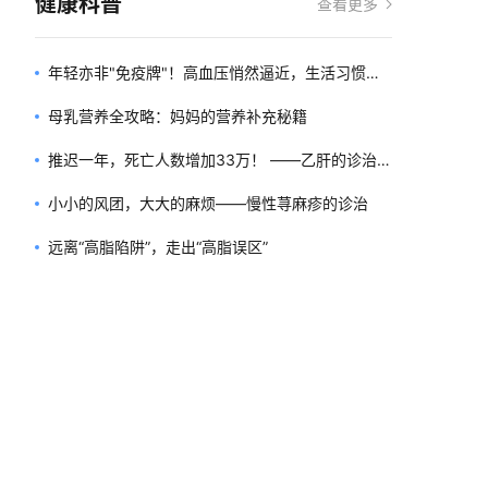
健康科普
查看更多
年轻亦非"免疫牌"！高血压悄然逼近，生活习惯是
关键
母乳营养全攻略：妈妈的营养补充秘籍
推迟一年，死亡人数增加33万！ ——乙肝的诊治形
势不容忽视
小小的风团，大大的麻烦——慢性荨麻疹的诊治
远离“高脂陷阱”，走出“高脂误区”