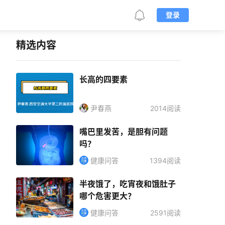
登录
精选内容
长高的四要素
尹春燕
2014阅读
嘴巴里发苦，是胆有问题
吗？
健康问答
1394阅读
半夜饿了，吃宵夜和饿肚子
哪个危害更大？
健康问答
2591阅读