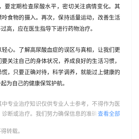
，要定期检查尿酸水平，密切关注病情变化。其
嘌呤食物的摄入。再次，保持适量运动，改善生活
平过高，应在医生指导下进行药物治疗。
以轻心。了解高尿酸血症的误区与真相，让我们更
们要关注自己的身体状况，养成良好的生活习惯，
恐慌，只要正确对待，科学调养，就能过上健康的
一起为自己的健康保驾护航。
其中专业治疗知识仅供专业人士参考，不得作为医
、诊断或治疗。我们努力确保信息的准确性，但本
查看全部
所有个体的特定健康状况。读者在做出任何健康决
不得转载。
依据本文内容采取的任何行动，本文作者、出版方