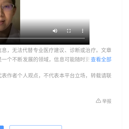
信息，无法代替专业医疗建议、诊断或治疗。文章
是一个不断发展的领域，信息可能随时更新，因此
查看全部
患者，请在做出任何健康决策前咨询合格的医疗专
代表作者个人观点，不代表本平台立场，转载请联
或治疗的依据，紧急医疗情况应立即寻求专业医疗
作为教育和信息更新的资源。在临床实践中应用本
具体情况。
举报