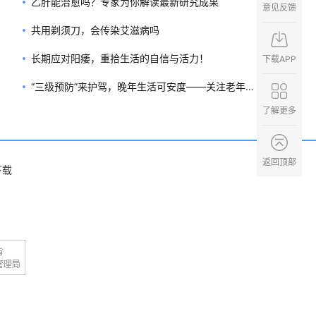
乙肝能治愈吗？专家为你解读最新研究成果
意见反馈
共用剃须刀，会传染艾滋病吗
长期应对阳痿，重拾生活的自信与活力！
下载APP
“三级预防”来护驾，晚年生活可安度——关注老年
了解更多
人群的糖尿病管理
返回顶部
下载