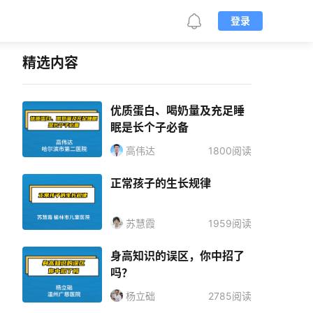
登录
精选内容
优质蛋白、喝奶量及充足睡
眠是长个子必备
高伟达
1800阅读
正常孩子的生长规律
苏慧霞
1959阅读
身高知识的误区，你中招了
吗？
杨立础
2785阅读