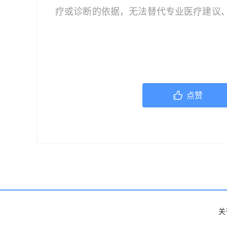
疗或诊断的依据，无法替代专业医疗建议
文中的信息可能不全面，也可能不适用于
策时，应咨询合格的医疗专业人员。对于
或任何相关第三方不承担任何责任。若身
机构或咨询专业的医疗人员。
点赞
关