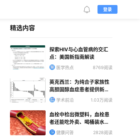
登录
精选内容
探索HIV与心血管病的交汇
点：美国新指南解读
医学热点
8769阅读
英克西兰：为纯合子家族性
高胆固醇血症患者提供新的
治疗选择
学术前沿
1.03万阅读
血栓中检出微塑料，血栓患
者还能吃外卖、喝桶装水
吗？
健康问答
2828阅读