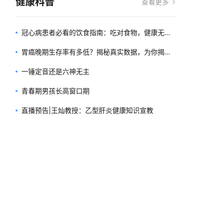
健康科普
查看更多
冠心病患者必看的饮食指南：吃对食物，健康无
忧！
胃癌晚期生存率有多低？揭秘真实数据，为你揭示
真相！
一锤定音还是六神无主
青春期男孩长高窗口期
直播预告|王灿教授：乙型肝炎健康知识宣教