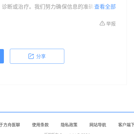
、诊断或治疗。我们努力确保信息的准确性，但本
查看全部
所有个体的特定健康状况。读者在做出任何健康决
举报
依据本文内容采取的任何行动，本文作者、出版方
体不适或需要咨询专业医疗问题，请前往专业医疗
分享
于方舟医聊
使用条款
隐私政策
网站导航
客户端