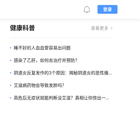
登录
健康科普
查看更多
睡不好的人血血管容易出问题
感染了乙肝，如何去治疗并预防？
阴道炎反复发作的3个原因：揭秘阴道炎的恶性循
环
艾滋病药物会导致发胖吗？
高危后无症状就能判断没艾滋？真相让你惊出一身
冷汗！