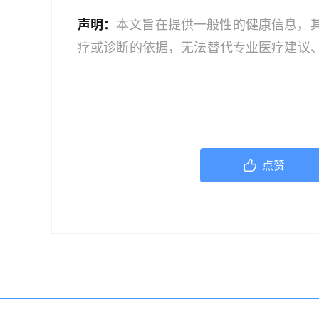
声明：
本文旨在提供一般性的健康信息，
疗或诊断的依据，无法替代专业医疗建议
文中的信息可能不全面，也可能不适用于
策时，应咨询合格的医疗专业人员。对于
或任何相关第三方不承担任何责任。若身
机构或咨询专业的医疗人员。
点赞