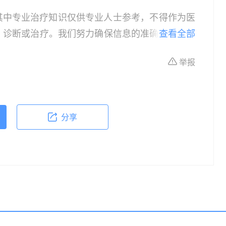
其中专业治疗知识仅供专业人士参考，不得作为医
、诊断或治疗。我们努力确保信息的准确性，但本
查看全部
所有个体的特定健康状况。读者在做出任何健康决
举报
依据本文内容采取的任何行动，本文作者、出版方
体不适或需要咨询专业医疗问题，请前往专业医疗
分享