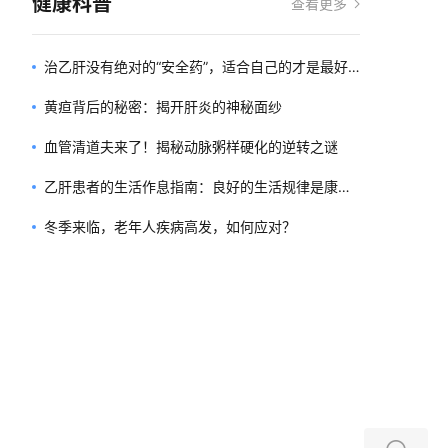
健康科普
查看更多
治乙肝没有绝对的“安全药”，适合自己的才是最好
的
黄疸背后的秘密：揭开肝炎的神秘面纱
血管清道夫来了！揭秘动脉粥样硬化的逆转之谜
乙肝患者的生活作息指南：良好的生活规律是康复
的基石
冬季来临，老年人疾病高发，如何应对？