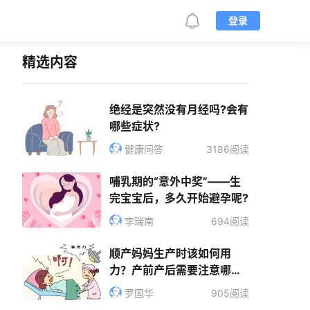
登录
精选内容
绝经是突然没有月经吗?会有
哪些症状?
健康问答
3186阅读
哺乳期的“意外中奖”——生
完宝宝后，多久开始避孕呢?
李瑞南
694阅读
顺产妈妈生产时该如何用
力？产前产后需要注意哪些
事项？
罗国华
905阅读