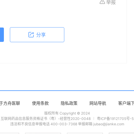
举报
依据本文内容采取的任何行动，本文作者、出版方
体不适或需要咨询专业医疗问题，请前往专业医疗
分享
于方舟医聊
使用条款
隐私政策
网站导航
客户端
版权所有 Copyright © 2024
互联网药品信息服务资格证书（粤）-经营性2020-0048
粤ICP备19121705号-5
违法和不良信息举报电话 400-003-7368 举报邮箱 jubao@jianke.com