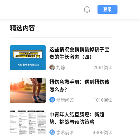
登录
精选内容
这些情况会悄悄偷掉孩子宝
贵的生长激素（四）
刘静
2091阅读
扭伤急救手册：遇到扭伤该
怎么办？
健康问答
1016阅读
中青年人结直肠癌：新趋
势、挑战与预防策略
学术前沿
4609阅读