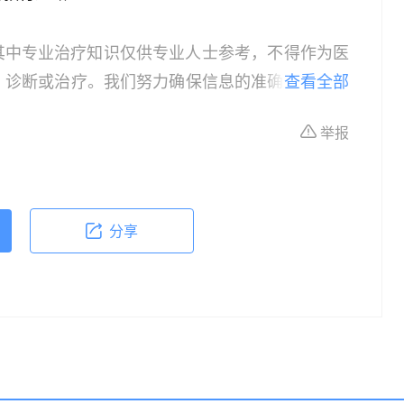
其中专业治疗知识仅供专业人士参考，不得作为医
、诊断或治疗。我们努力确保信息的准确性，但本
查看全部
所有个体的特定健康状况。读者在做出任何健康决
举报
依据本文内容采取的任何行动，本文作者、出版方
体不适或需要咨询专业医疗问题，请前往专业医疗
分享