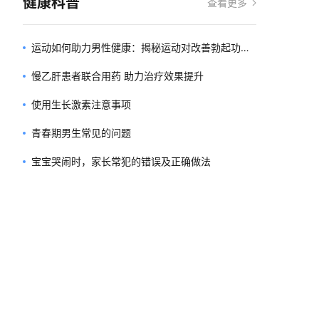
健康科普
查看更多
运动如何助力男性健康：揭秘运动对改善勃起功能
障碍的积极作用
慢乙肝患者联合用药 助力治疗效果提升
使用生长激素注意事项
青春期男生常见的问题
宝宝哭闹时，家长常犯的错误及正确做法