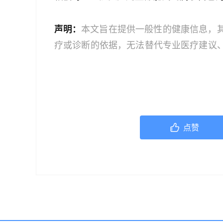
声明：
本文旨在提供一般性的健康信息，
疗或诊断的依据，无法替代专业医疗建议
文中的信息可能不全面，也可能不适用于
策时，应咨询合格的医疗专业人员。对于
或任何相关第三方不承担任何责任。若身
机构或咨询专业的医疗人员。
点赞