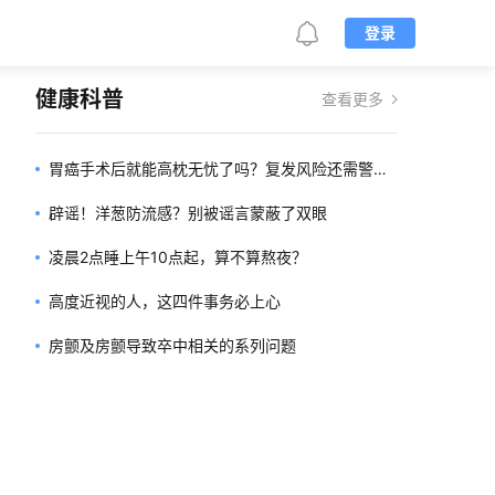
登录
健康科普
查看更多
胃癌手术后就能高枕无忧了吗？复发风险还需警
惕！
辟谣！洋葱防流感？别被谣言蒙蔽了双眼
凌晨2点睡上午10点起，算不算熬夜？
高度近视的人，这四件事务必上心
房颤及房颤导致卒中相关的系列问题