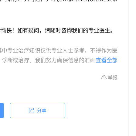
活愉快！如有疑问，请随时咨询我们的专业医生。
其中专业治疗知识仅供专业人士参考，不得作为医
、诊断或治疗。我们努力确保信息的准确性，但本
查看全部
所有个体的特定健康状况。读者在做出任何健康决
举报
依据本文内容采取的任何行动，本文作者、出版方
体不适或需要咨询专业医疗问题，请前往专业医疗
分享