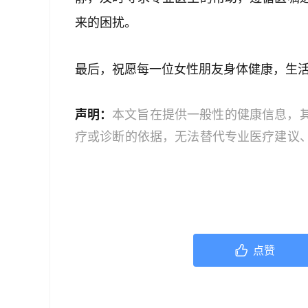
来的困扰。
最后，祝愿每一位女性朋友身体健康，生
声明：
本文旨在提供一般性的健康信息，
疗或诊断的依据，无法替代专业医疗建议
文中的信息可能不全面，也可能不适用于
策时，应咨询合格的医疗专业人员。对于
或任何相关第三方不承担任何责任。若身
机构或咨询专业的医疗人员。
点赞