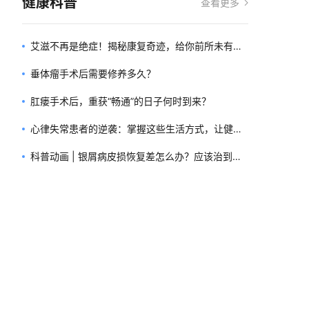
健康科普
查看更多
艾滋不再是绝症！揭秘康复奇迹，给你前所未有的
希望与力量！
垂体瘤手术后需要修养多久？
肛瘘手术后，重获“畅通”的日子何时到来？
心律失常患者的逆袭：掌握这些生活方式，让健康
不再遥远！
科普动画 | 银屑病皮损恢复差怎么办？应该治到什
么程度才算好？