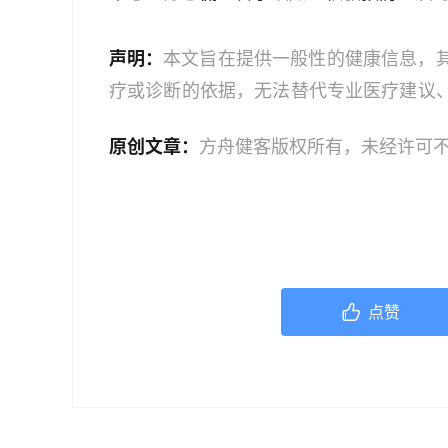
声明：
本文旨在提供一般性的健康信息，
疗或诊断的依据，无法替代专业医疗建议
文中的信息可能不全面，也可能不适用于
原创文章：
方舟健客版权所有，未经许可
策时，应咨询合格的医疗专业人员。对于
或任何相关第三方不承担任何责任。若身
机构或咨询专业的医疗人员。
点赞