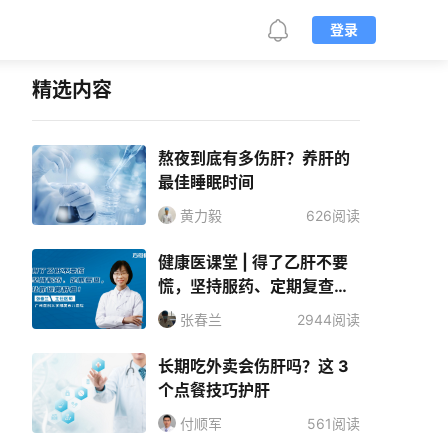
登录
精选内容
熬夜到底有多伤肝？养肝的
最佳睡眠时间
黄力毅
626阅读
健康医课堂 | 得了乙肝不要
慌，坚持服药、定期复查，
让你远离肝癌！
张春兰
2944阅读
长期吃外卖会伤肝吗？这 3
个点餐技巧护肝
付顺军
561阅读