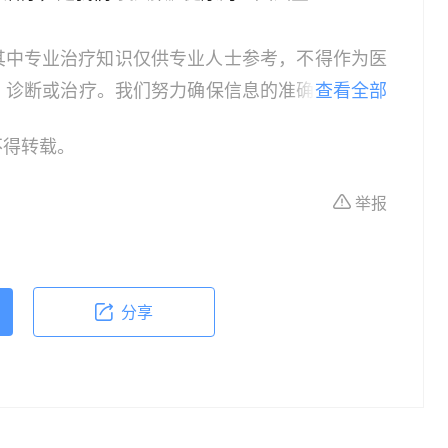
其中专业治疗知识仅供专业人士参考，不得作为医
、诊断或治疗。我们努力确保信息的准确性，但本
查看全部
所有个体的特定健康状况。读者在做出任何健康决
不得转载。
依据本文内容采取的任何行动，本文作者、出版方
体不适或需要咨询专业医疗问题，请前往专业医疗
举报
分享