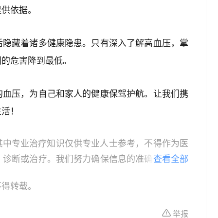
提供依据。
后隐藏着诸多健康隐患。只有深入了解高血压，掌
们的危害降到最低。
的血压，为自己和家人的健康保驾护航。让我们携
生活！
其中专业治疗知识仅供专业人士参考，不得作为医
、诊断或治疗。我们努力确保信息的准确性，但本
查看全部
所有个体的特定健康状况。读者在做出任何健康决
不得转载。
依据本文内容采取的任何行动，本文作者、出版方
体不适或需要咨询专业医疗问题，请前往专业医疗
举报