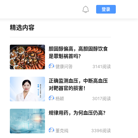
登录
精选内容
胆固醇偏高，高胆固醇饮食
是罪魁祸首吗？
健康问答
3141阅读
正确监测血压，中断高血压
对靶器官的损害！
杨颖
3017阅读
规律用药，为何血压仍高？
董克纯
3396阅读