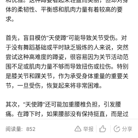
体的柔韧性、平衡感和肌肉力量有着较高的要
求。
首先，盲目模仿“天使蹲”可能导致关节受伤。对
于没有舞蹈基础或平时缺乏锻炼的人来说，突然
尝试这种高难度的蹲姿，很容易因为关节活动范
围不足或肌肉力量不够而导致扭伤或拉伤。特别
是膝关节和踝关节，作为承受身体重量的重要关
节，一旦受伤，恢复起来将非常困难。
其次，“天使蹲”还可能加重腰椎负担，引发腰
痛。在蹲下时，如果腰部没有保持挺直，而是过
度弯曲，就会使得腰椎受到不正常的压力，长期
阅读量:
852
举报
分享
如此很容易导致腰椎劳损和腰痛。此外，蹲下时