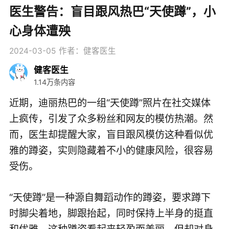
医生警告：盲目跟风热巴“天使蹲”，小
心身体遭殃
2024-03-05
作者：健客医生
健客医生
1.14万条内容
近期，迪丽热巴的一组“天使蹲”照片在社交媒体
上疯传，引发了众多粉丝和网友的模仿热潮。然
而，医生却提醒大家，盲目跟风模仿这种看似优
雅的蹲姿，实则隐藏着不小的健康风险，很容易
受伤。
“天使蹲”是一种源自舞蹈动作的蹲姿，要求蹲下
时脚尖着地，脚跟抬起，同时保持上半身的挺直
和优雅。这种蹲姿看起来轻盈而美丽，但却对身