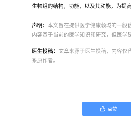
生物组的结构，功能，以及其动能，为提高
声明：
本文旨在提供医学健康领域的一般
内容基于当前的医学知识和研究，但医学
建议读者获取最新的医学指导。如果您是
医生投稿：
文章来源于医生投稿，内容仅
业人员。本文中的信息不应作为自我诊断
系原作者。
服务；如果您是医务人员，本文内容旨在
文信息时，应结合您的专业判断和患者的
点赞