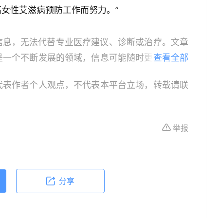
女性艾滋病预防工作而努力。”
信息，无法代替专业医疗建议、诊断或治疗。文章
是一个不断发展的领域，信息可能随时更新，因此
查看全部
患者，请在做出任何健康决策前咨询合格的医疗专
代表作者个人观点，不代表本平台立场，转载请联
或治疗的依据，紧急医疗情况应立即寻求专业医疗
作为教育和信息更新的资源。在临床实践中应用本
具体情况。
举报
分享