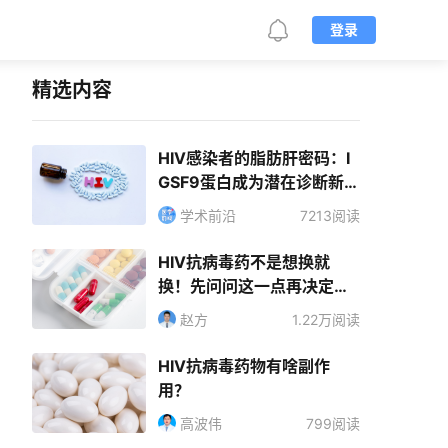
登录
精选内容
HIV感染者的脂肪肝密码：I
GSF9蛋白成为潜在诊断新标
志物
学术前沿
7213阅读
HIV抗病毒药不是想换就
换！先问问这一点再决定不
迟
赵方
1.22万阅读
HIV抗病毒药物有啥副作
用？
高波伟
799阅读