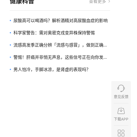
健康科普
查看更多
尿酸高可以喝酒吗？解析酒精对高尿酸血症的影响
科学家警告：需对奥密克戎变异株保持警惕
流感高发季正确分辨「流感与感冒」，做到正确用
药
警惕！肝癌并非悄无声息，这些信号正在向你发出
警告
男人怕冷，手脚冰凉，是肾虚的表现吗？
意见反馈
下载APP