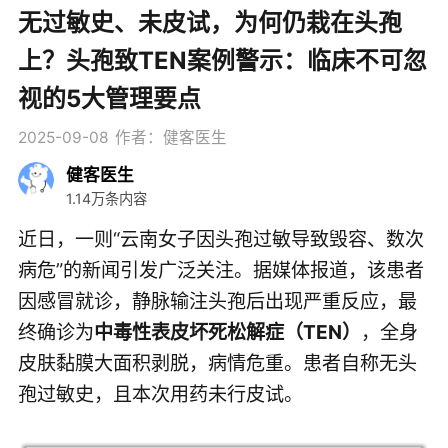
无过敏史、未皮试，为何仍栽在头孢
上？头孢致TEN案例警示：临床不可忽
视的5大管理要点
2025-09-08
作者：健客医生
健客医生
1.14万条内容
近日，一则“云南女子因头孢过敏导致毁容、数次
病危”的新闻引发广泛关注。据媒体报道，该患者
因感冒就诊，静脉输注头孢后出现严重反应，最
终确诊为
中毒性表皮坏死松解症（TEN）
，全身
皮肤黏膜大面积剥脱，病情危重。患者自称无头
孢过敏史，且本次用药未行皮试。