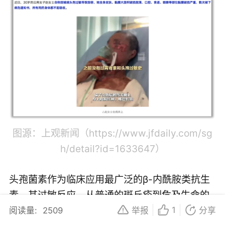
图源：上观新闻（https://www.jfdaily.com/sg
h/detail?id=1633647）
头孢菌素作为临床应用最广泛的β-内酰胺类抗生
素，其过敏反应，从普通的斑丘疹到危及生命的
过敏性休克乃至TEN，始终是悬在临床医生头上
1
阅读量:
2509
举报
分享