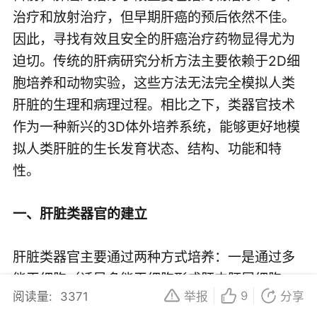
治疗和放射治疗，但早期肝癌的预后依然不佳。
因此，寻找有效且安全的肝癌治疗药物显得尤为
迫切。传统的肝病研究分析方法主要依赖于2D细
胞培养和动物实验，这些方法无法完全模拟人类
肝脏的生理和病理过程。相比之下，类器官技术
作为一种新兴的3D体外培养系统，能够更好地模
拟人类肝脏的生长发育状态、结构、功能和特
性。
一、肝脏类器官的建立
肝脏类器官主要通过两种方式培养：一是通过多
能干细胞（诱导多能干细胞形成肝内胚层细胞，
9
阅读量:
3371
举报
分享
再通过生长因子诱导分化为类囊肿状的肝脏类器