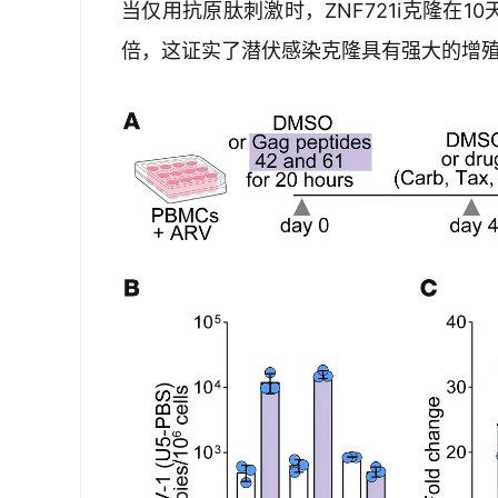
当仅用抗原肽刺激时，ZNF721i克隆在1
倍，这证实了潜伏感染克隆具有强大的增