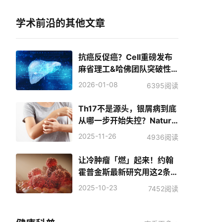
学术前沿的其他文章
抗癌反促癌？Cell重磅发布
麻省理工&哈佛团队突破性
研究：肝细胞过度适应环
2026-01-08
6395阅读
境，或是致癌前奏
Th17不是源头，银屑病到底
从哪一步开始失控？Nature
揭秘浙大二院团队发现的这
2025-11-26
4936阅读
个表皮炎症新起点
让冷肿瘤「燃」起来！约翰
霍普金斯最新研究用这2条信
号通路重塑持久抗癌记忆
2025-10-23
7452阅读