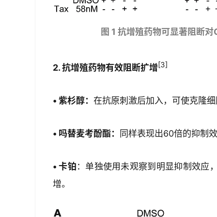
图 1 抗增殖药物可显著阻断对
[3]
2. 抗增殖药物有效阻断扩增
• 紫杉醇：
在抗原刺激后加入，可使克隆细胞
• 吗替麦考酚酯：
同样表现出60倍的抑制
• 卡铂
：单独使用未观察到明显抑制效应
增。