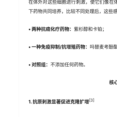
在体外对这些细胞进行刺激，使它们像在
下药物共同培养，比较不同处理后，这些
• 两种抗癌化疗药物：
紫杉醇和卡铂；
• 一种免疫抑制/抗增殖药物：
吗替麦考酚
• 对照组：
不添加任何药物。
核
[3]
1. 抗原刺激显著促进克隆扩增