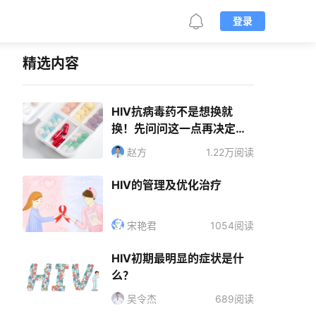
登录
精选内容
HIV抗病毒药不是想换就
换！先问问这一点再决定不
迟
赵方
1.22万阅读
HIV的管理及优化治疗
宋艳君
1054阅读
HIV初期最明显的症状是什
么？
吴令杰
689阅读