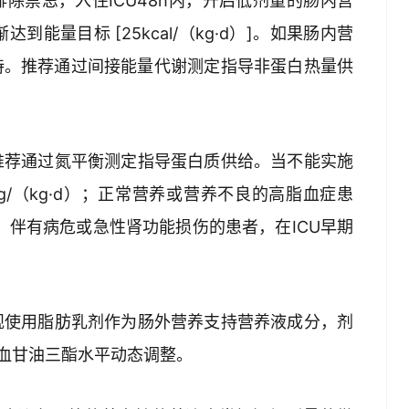
除禁忌，入住ICU48h内，开启低剂量的肠内营
逐渐达到能量目标 [25kcal/（kg·d）]。如果肠内营
持。推荐通过间接能量代谢测定指导非蛋白热量供
推荐通过氮平衡测定指导蛋白质供给。当不能实施
5 g/（kg·d）；正常营养或营养不良的高脂血症患
g·d）；伴有病危或急性肾功能损伤的患者，在ICU早期
。
规使用脂肪乳剂作为肠外营养支持营养液成分，剂
能及血甘油三酯水平动态调整。