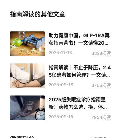
应对下一次大流行｜诺华肾
病新药获FDA批准
指南解读的其他文章
助力健康中国，GLP-1RA再
获指南背书！一文读懂2025
国家基层肥胖五大管理新策
2025-11-13
3828阅读
略
指南解读｜不止于降压，2.4
5亿患者如何管理？一文读懂
2025《国家基层高血压防治
2025-09-18
3766阅读
管理指南》四大升级策略
2025版失眠症诊疗指南更
新：药物怎么选、换、停？
关键策略看这里
2025-09-15
7954阅读