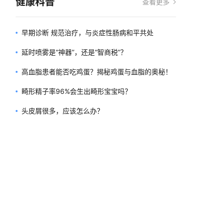
健康科普
查看更多
早期诊断 规范治疗，与炎症性肠病和平共处
延时喷雾是“神器”，还是“智商税”？
高血脂患者能否吃鸡蛋？揭秘鸡蛋与血脂的奥秘！
畸形精子率96%会生出畸形宝宝吗？
头皮屑很多，应该怎么办？