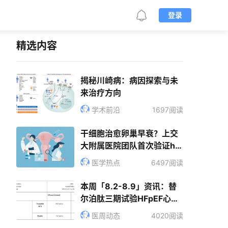
登录
精选内容
揭秘川崎病：病因探索与未
来治疗方向
学术前沿
1697阅读
干细胞治愈卵巢早衰？上交
大附属医院团队首次验证hA
ECs安全有效！
医学热点
6497阅读
本周「8.2-8.9」资讯：替
尔泊肽三期试验HFpEF心衰
患者获益显著｜CEPI&WHO
医周动态
4020阅读
呼吁全面研究病原体家族以