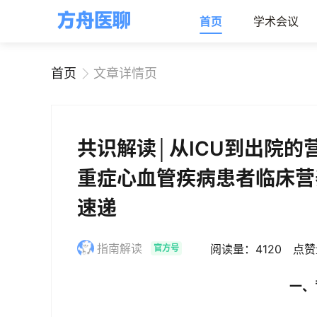
首页
学术会议
首页
文章详情页
共识解读│从ICU到出院的
重症心血管疾病患者临床营
速递
指南解读
阅读量：4120
点赞
官方号
一、