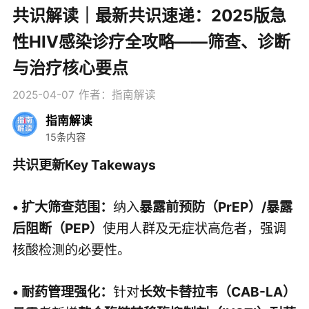
共识解读｜最新共识速递：2025版急
性HIV感染诊疗全攻略——筛查、诊断
与治疗核心要点
2025-04-07
作者：指南解读
指南解读
15条内容
共识更新Key Takeways
• 扩大筛查范围：
纳入
暴露前预防（PrEP）/暴露
后阻断（PEP）
使用人群及无症状高危者，强调
核酸检测的必要性。
• 
耐药管理强化：
针对
长效卡替拉韦（CAB-LA）