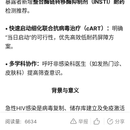
暴露者新增
整合酶链转移酶抑制剂（INSTI）耐药
检测推荐。
• 
快速启动细化联合抗病毒治疗（cART）：
明确
“当日启动”的可行性，优先高效低耐药屏障方
案。
• 
多学科协作：
呼吁非感染科医生（如发热门诊、
皮肤科）提高筛查意识。
背景与意义
急性HIV感染是病毒复制、储存库建立及免疫激活
的关键阶段，约50%的性传播感染源自急性期或
阅读量:
6634
举报
分享
早期感染者。早期识别与干预可控制病毒复制、