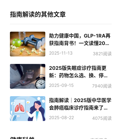
指南解读的其他文章
助力健康中国，GLP-1RA再
获指南背书！一文读懂2025
国家基层肥胖五大管理新策
2025-11-13
3821阅读
略
2025版失眠症诊疗指南更
新：药物怎么选、换、停？
关键策略看这里
2025-09-15
7940阅读
指南解读｜2025版中华医学
会肺癌临床诊疗指南来了！
筛查、分型、用药重点一文
2025-08-22
4075阅读
梳理