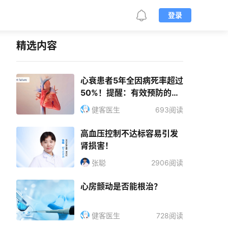
登录
精选内容
心衰患者5年全因病死率超过
50%！提醒：有效预防的关
键是这几点
健客医生
693阅读
高血压控制不达标容易引发
肾损害！
张聪
2906阅读
心房颤动是否能根治？
健客医生
728阅读