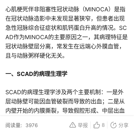
心肌梗死伴非阻塞性冠状动脉（MINOCA）是指
在冠状动脉造影中未发现显著狭窄，但患者出现
急性冠脉综合征症状和肌钙蛋白升高的情况。SC
AD作为MINOCA的主要原因之一，其病理特征是
冠状动脉壁层分离，常发生在远端心外膜血管，
且与动脉粥样硬化无关。
一、SCAD的病理生理学
SCAD的病理生理学涉及两个主要机制：一是外
层动脉壁可能因血管破裂而导致的出血；二是从
内壁开始的内膜撕裂，导致假腔形成、中层出血
和真腔受压。其遗传背景复杂，涉及多基因遗
8
阅读量:
3976
举报
分享
传，常见于女性，尤其是妊娠、多胎生育、围产