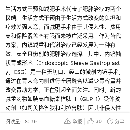
生活方式干预和减肥手术代表了肥胖治疗的两个
极端。生活方式干预由于生活方式改变的负担和
疗效差强人意，而减肥手术由于其侵入性、费用
高和保险覆盖率有限而未被广泛采用。作为替代
方案，内镜减重和代谢治疗已经发展为一种有
效、安全且微创的肥胖治疗选择。其中，内镜袖
状胃成形术（Endoscopic Sleeve Gastroplast
y，ESG）是一种无切口、经口的微创内镜手术，
通过在胃大弯内侧进行全层缝合以减少胃容量并
改变胃动力学，正在引起全面关注。同时，新的
减重药物如胰高血糖素样肽-1（GLP-1）受体激
动剂（如司美格鲁肽和利拉鲁肽）因其非侵入性
和短期有效性而受到广泛关注。然而，它们的长
30
阅读量:
8039
举报
分享
期成本效益仍需进一步研究。